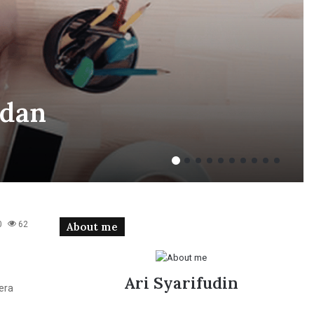
 dan
0
62
About me
Ari Syarifudin
 era