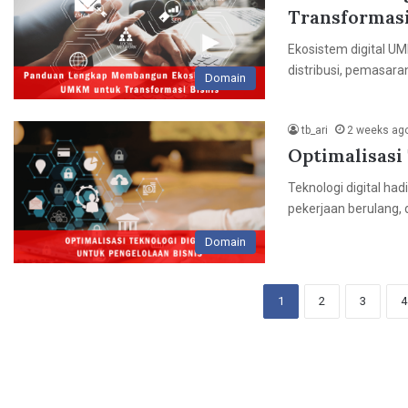
Transformasi
Ekosistem digital UM
distribusi, pemasaran
Domain
tb_ari
2 weeks ag
Optimalisasi
Teknologi digital h
pekerjaan berulang, 
Domain
1
2
3
4