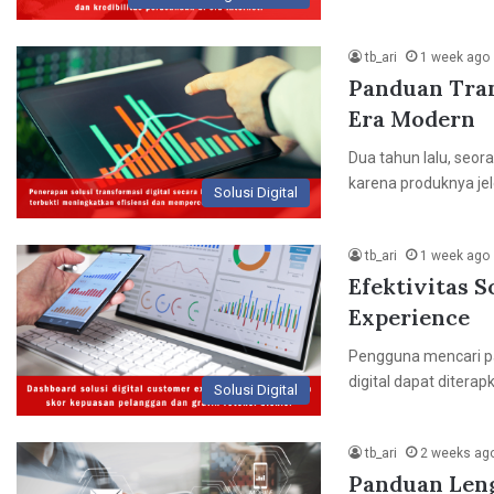
tb_ari
1 week ago
Panduan Tran
Era Modern
Dua tahun lalu, seo
karena produknya jel
Solusi Digital
tb_ari
1 week ago
Efektivitas 
Experience
Pengguna mencari p
digital dapat diter
Solusi Digital
tb_ari
2 weeks ag
Panduan Len