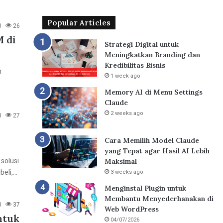
Popular Articles
0
26
M di
Strategi Digital untuk
Meningkatkan Branding dan
Kredibilitas Bisnis
n
1 week ago
Memory AI di Menu Settings
Claude
2 weeks ago
0
27
Cara Memilih Model Claude
yang Tepat agar Hasil AI Lebih
Maksimal
solusi
beli,…
3 weeks ago
Menginstal Plugin untuk
Membantu Menyederhanakan di
0
37
Web WordPress
ntuk
04/07/2026