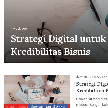
1 week ago
Strategi Digital untu
Kredibilitas Bisnis
tb_ari
1 week ago
Strategi Dig
Kredibilitas 
Pelajari strategi dig
modern. Bangun kep
Ekosistem Digital UMKM