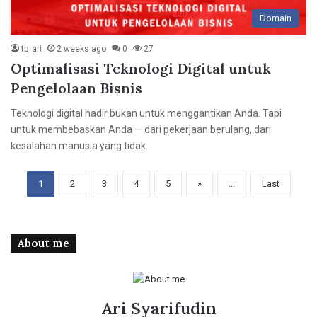
Domain
tb_ari
2 weeks ago
0
27
Optimalisasi Teknologi Digital untuk
Pengelolaan Bisnis
Teknologi digital hadir bukan untuk menggantikan Anda. Tapi
untuk membebaskan Anda — dari pekerjaan berulang, dari
kesalahan manusia yang tidak…
1
2
3
4
5
»
...
Last
About me
Ari Syarifudin