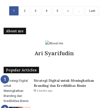
1
2
3
4
5
»
...
Last
About me
Ari Syarifudin
Popular Articles
Strategi Digital untuk Meningkatkan
Branding dan Kredibilitas Bisnis
2 weeks ago