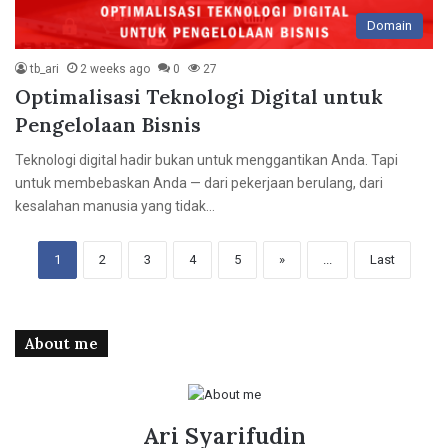
Domain
tb_ari
2 weeks ago
0
27
Optimalisasi Teknologi Digital untuk
Pengelolaan Bisnis
Teknologi digital hadir bukan untuk menggantikan Anda. Tapi
untuk membebaskan Anda — dari pekerjaan berulang, dari
kesalahan manusia yang tidak…
1
2
3
4
5
»
...
Last
About me
Ari Syarifudin