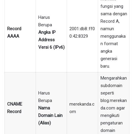
fungsi yang
sama dengan
Harus
Record A,
Berupa
Record
2001:db8::ff0
namun
Angka IP
AAAA
0:42:8329
menggunaka
Address
n format
Versi 6 (IPv6)
angka
generasi
baru.
Mengarahkan
subdomain
Harus
seperti
Berupa
blog.merekan
CNAME
merekanda.c
Nama
da.com agar
Record
om
Domain Lain
mengikuti
(Alias)
pengaturan
domain