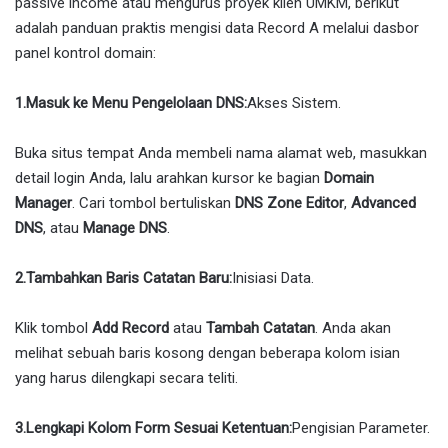
passive income atau mengurus proyek klien UMKM, berikut
adalah panduan praktis mengisi data Record A melalui dasbor
panel kontrol domain:
1.Masuk ke Menu Pengelolaan DNS:
Akses Sistem.
Buka situs tempat Anda membeli nama alamat web, masukkan
detail login Anda, lalu arahkan kursor ke bagian
Domain
Manager
. Cari tombol bertuliskan
DNS Zone Editor
,
Advanced
DNS
, atau
Manage DNS
.
2.Tambahkan Baris Catatan Baru:
Inisiasi Data.
Klik tombol
Add Record
atau
Tambah Catatan
. Anda akan
melihat sebuah baris kosong dengan beberapa kolom isian
yang harus dilengkapi secara teliti.
3.Lengkapi Kolom Form Sesuai Ketentuan:
Pengisian Parameter.