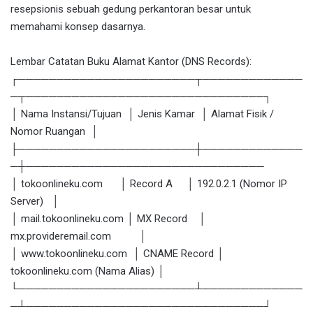
resepsionis sebuah gedung perkantoran besar untuk
memahami konsep dasarnya.
Lembar Catatan Buku Alamat Kantor (DNS Records):
┌───────────────────────┬─────────────
─┬───────────────────────────────┐
│ Nama Instansi/Tujuan │ Jenis Kamar │ Alamat Fisik /
Nomor Ruangan │
├───────────────────────┼─────────────
─┼───────────────────────────────
│ tokoonlineku.com │ Record A │ 192.0.2.1 (Nomor IP
Server) │
│ mail.tokoonlineku.com │ MX Record │
mx.provideremail.com │
│ www.tokoonlineku.com │ CNAME Record │
tokoonlineku.com (Nama Alias) │
└───────────────────────┴─────────────
─┴───────────────────────────────┘