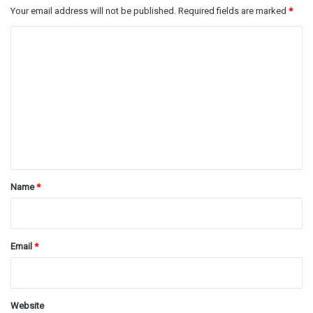
Your email address will not be published.
Required fields are marked
*
C
o
m
m
e
n
t
*
Name
*
Email
*
Website