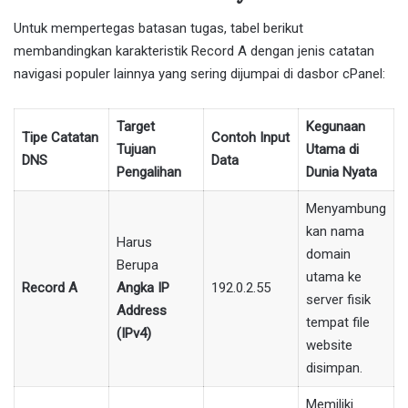
Untuk mempertegas batasan tugas, tabel berikut
membandingkan karakteristik Record A dengan jenis catatan
navigasi populer lainnya yang sering dijumpai di dasbor cPanel:
Target
Kegunaan
Tipe Catatan
Contoh Input
Tujuan
Utama di
DNS
Data
Pengalihan
Dunia Nyata
Menyambung
kan nama
Harus
domain
Berupa
utama ke
Record A
Angka IP
192.0.2.55
server fisik
Address
tempat file
(IPv4)
website
disimpan.
Memiliki