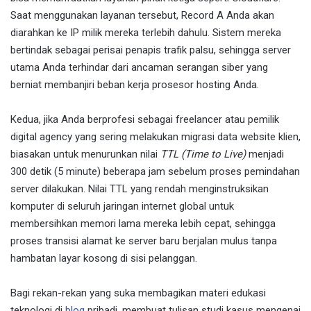
Saat menggunakan layanan tersebut, Record A Anda akan
diarahkan ke IP milik mereka terlebih dahulu. Sistem mereka
bertindak sebagai perisai penapis trafik palsu, sehingga server
utama Anda terhindar dari ancaman serangan siber yang
berniat membanjiri beban kerja prosesor hosting Anda.
Kedua, jika Anda berprofesi sebagai freelancer atau pemilik
digital agency yang sering melakukan migrasi data website klien,
biasakan untuk menurunkan nilai
TTL (Time to Live)
menjadi
300 detik (5 minute) beberapa jam sebelum proses pemindahan
server dilakukan. Nilai TTL yang rendah menginstruksikan
komputer di seluruh jaringan internet global untuk
membersihkan memori lama mereka lebih cepat, sehingga
proses transisi alamat ke server baru berjalan mulus tanpa
hambatan layar kosong di sisi pelanggan.
Bagi rekan-rekan yang suka membagikan materi edukasi
teknologi di
blog
pribadi, membuat tulisan studi kasus mengenai