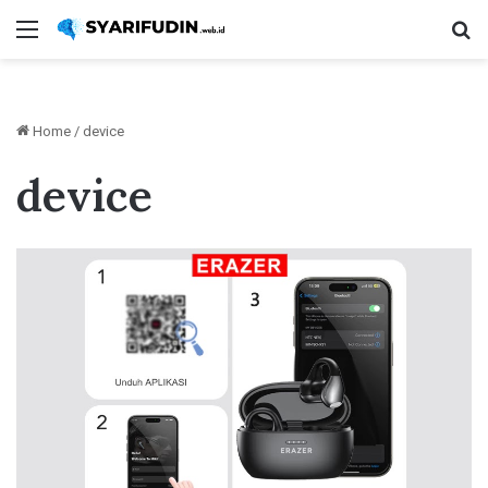
Menu
Se
Home
/
device
device