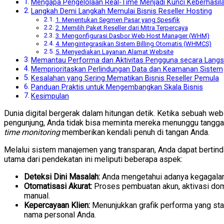
Mengapa Pengelolaan Real-Time Menjadi Kunci Keberhasil
Langkah Demi Langkah Memulai Bisnis Reseller Hosting
1. Menentukan Segmen Pasar yang Spesifik
2. Memilih Paket Reseller dari Mitra Terpercaya
3. Mengonfigurasi Dasbor Web Host Manager (WHM)
4. Mengintegrasikan Sistem Billing Otomatis (WHMCS)
5. Menyediakan Layanan Alamat Website
Memantau Performa dan Aktivitas Pengguna secara Lang
Memprioritaskan Perlindungan Data dan Keamanan Sistem
Kesalahan yang Sering Mematikan Bisnis Reseller Pemula
Panduan Praktis untuk Mengembangkan Skala Bisnis
Kesimpulan
Dunia digital bergerak dalam hitungan detik. Ketika sebuah web
pengunjung, Anda tidak bisa meminta mereka menunggu tanggap
time monitoring
memberikan kendali penuh di tangan Anda.
Melalui sistem manajemen yang transparan, Anda dapat bertinda
utama dari pendekatan ini meliputi beberapa aspek:
Deteksi Dini Masalah:
Anda mengetahui adanya kegagalan
Otomatisasi Akurat:
Proses pembuatan akun, aktivasi domai
manual.
Kepercayaan Klien:
Menunjukkan grafik performa yang stab
nama personal Anda.