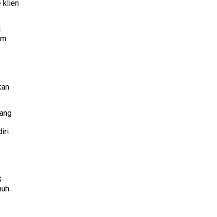
 klien
l
im
kan
yang
ri.
S
nuh.