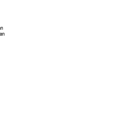
an
lan