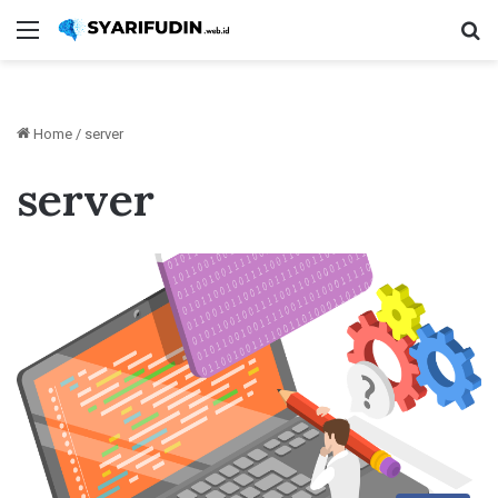
Menu
Se
Home
/
server
server