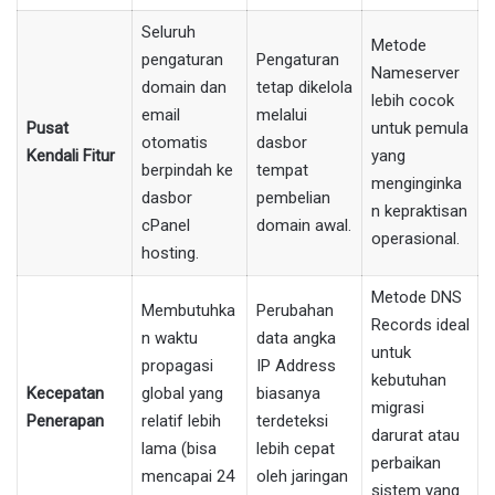
Seluruh
Metode
pengaturan
Pengaturan
Nameserver
domain dan
tetap dikelola
lebih cocok
email
melalui
Pusat
untuk pemula
otomatis
dasbor
Kendali Fitur
yang
berpindah ke
tempat
menginginka
dasbor
pembelian
n kepraktisan
cPanel
domain awal.
operasional.
hosting.
Metode DNS
Membutuhka
Perubahan
Records ideal
n waktu
data angka
untuk
propagasi
IP Address
kebutuhan
Kecepatan
global yang
biasanya
migrasi
Penerapan
relatif lebih
terdeteksi
darurat atau
lama (bisa
lebih cepat
perbaikan
mencapai 24
oleh jaringan
sistem yang