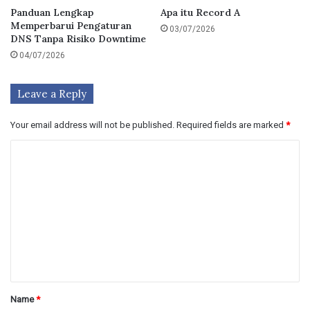
Panduan Lengkap
Apa itu Record A
Memperbarui Pengaturan
03/07/2026
DNS Tanpa Risiko Downtime
04/07/2026
Leave a Reply
Your email address will not be published.
Required fields are marked
*
C
o
m
m
e
n
t
*
Name
*