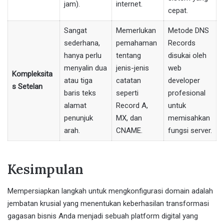
jam).
internet.
cepat.
Sangat
Memerlukan
Metode DNS
sederhana,
pemahaman
Records
hanya perlu
tentang
disukai oleh
menyalin dua
jenis-jenis
web
Kompleksita
atau tiga
catatan
developer
s Setelan
baris teks
seperti
profesional
alamat
Record A,
untuk
penunjuk
MX, dan
memisahkan
arah.
CNAME.
fungsi server.
Kesimpulan
Mempersiapkan langkah untuk mengkonfigurasi domain adalah
jembatan krusial yang menentukan keberhasilan transformasi
gagasan bisnis Anda menjadi sebuah platform digital yang